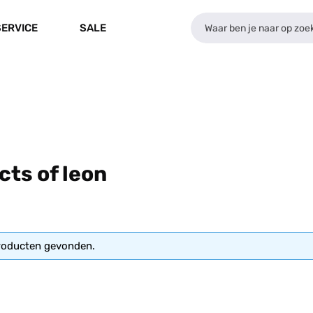
SERVICE
SALE
ts of leon
roducten gevonden.