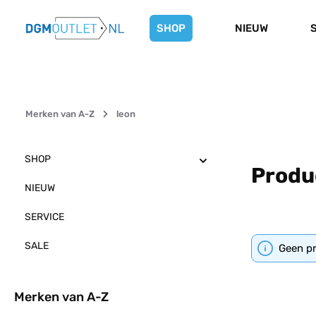
naar de hoofdinhoud
Ga naar de zoekopdracht
Ga naar de hoofdnavigatie
SHOP
NIEUW
Merken van A-Z
leon
SHOP
Produc
NIEUW
SERVICE
SALE
Geen p
Merken van A-Z