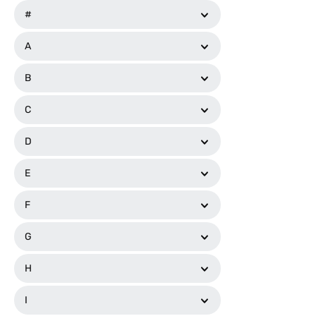
#
A
B
C
D
E
F
G
H
I