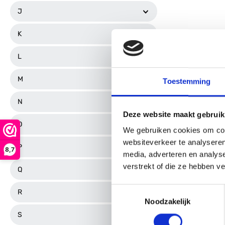
J
K
L
M
Toestemming
N
Deze website maakt gebruik
O
We gebruiken cookies om cont
websiteverkeer te analyseren
P
8,7
media, adverteren en analys
verstrekt of die ze hebben v
Q
Toestemmingsselectie
R
Noodzakelijk
S