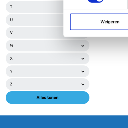
T
U
Weigeren
V
W
X
Y
Z
Alles tonen