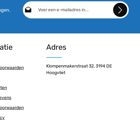
E-mailadres*
ngen.
Door doorgaan te selecteren, bevestigt u dat u
onze
gegevensbeschermingsinformatie
hebt
gelezen en onze
algemene voorwaarden
hebt
atie
Adres
geaccepteerd.
Klompenmakerstraat 32, 3194 DE
oorwaarden
Hoogvliet
oten
gevens
oorwaarden
icy