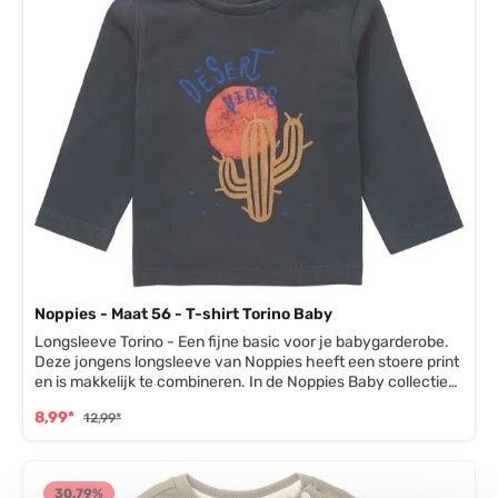
Noppies - Maat 56 - T-shirt Torino Baby
Longsleeve Torino - Een fijne basic voor je babygarderobe.
Deze jongens longsleeve van Noppies heeft een stoere print
en is makkelijk te combineren. In de Noppies Baby collectie
vind je bijpassende broekjes en vesten om de 'desert vibes'
8,99*
12,99*
door te voeren. Het shirtje heeft een drukknoopje op de
schouder zodat je het makkelijk over z'n hoofdje trekt. Dit
shirtje is gemaakt van GOTS-gecertificeerd biologisch
katoen. Niet alleen superzacht voor je baby, maar het
30.79
%