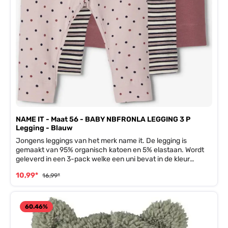
NAME IT - Maat 56 - BABY NBFRONLA LEGGING 3 P
Legging - Blauw
Jongens leggings van het merk name it. De legging is
gemaakt van 95% organisch katoen en 5% elastaan. Wordt
geleverd in een 3-pack welke een uni bevat in de kleur
blauw/ grijs, een wit/ blauw gestreepte legging en een
10,99*
16,99*
legging met een gestipte all over print.
60.46
%