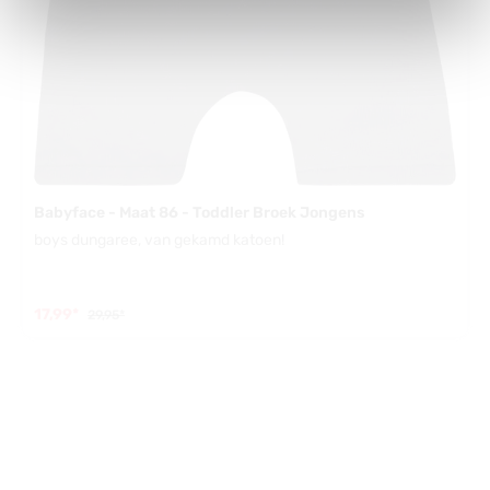
Babyface - Maat 86 - Toddler Broek Jongens
boys dungaree, van gekamd katoen!
17,99*
29,95*
42.23
%