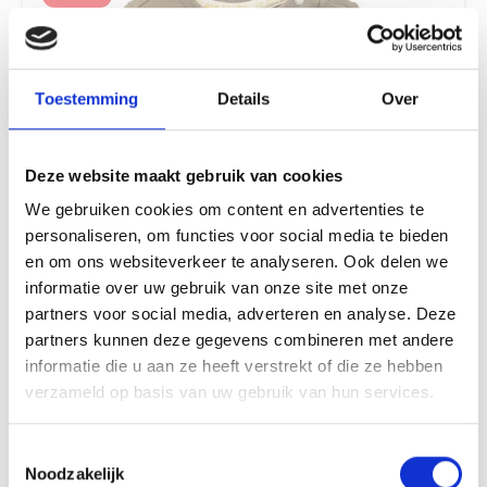
voldoet ook aan hoge internationale standaarden op het
gebied van productie en milieu.
Toestemming
Details
Over
Deze website maakt gebruik van cookies
We gebruiken cookies om content en advertenties te
personaliseren, om functies voor social media te bieden
en om ons websiteverkeer te analyseren. Ook delen we
informatie over uw gebruik van onze site met onze
partners voor social media, adverteren en analyse. Deze
Noppies - Maat 56 - T-shirt Tring Baby
partners kunnen deze gegevens combineren met andere
Longsleeve Tring - In je babygarderobe kan je nooit genoeg
informatie die u aan ze heeft verstrekt of die ze hebben
basic shirtjes hebben. Dit stoere Noppies shirt voor jongens
heeft lange mouwen en is gemaakt van zachte, stretchy
verzameld op basis van uw gebruik van hun services.
stof. De kleur kan je combineren met alle broekjes uit de
8,99*
12,99*
Noppies Baby collectie waardoor jouw kindje 'm vaak zal
dragen. Handig: bij de schouder zit een drukknoopje zodat je
Toestemmingsselectie
'm makkelijk over het hoofdje aantrekt. Dat scheelt een
Noodzakelijk
hoop gedoe op de aankleedtafel. Dit shirtje is gemaakt van