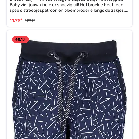
Baby ziet jouw kindje er snoezig uit! Het broekje heeft een
speels streepjespatroon en bloembroderie langs de zakjes.
Het is gemaakt van luchtig katoen met precies voldoende
11,99*
19,99*
stretch. Supercomfortabel voor die kleine! Het striklint is zo
gemaakt dat je 'm kunt aansnoeren zonder dat 'ie eruit
schiet. Handig!
40.1
%