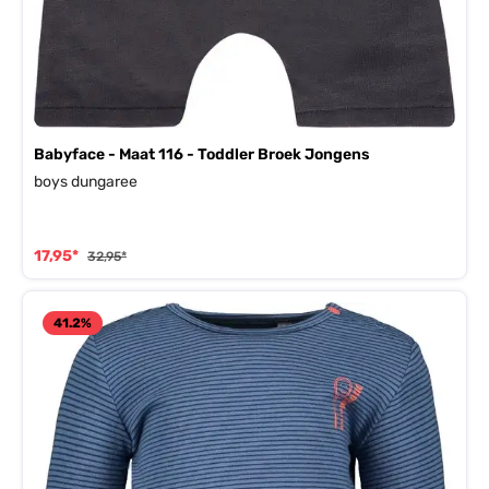
Babyface - Maat 116 - Toddler Broek Jongens
boys dungaree
17,95*
32,95*
41.2
%