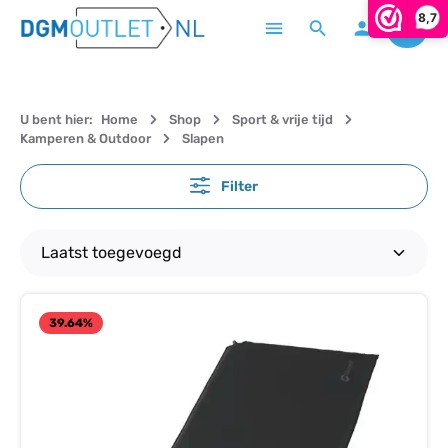
8,7
Winke
Ga naar de hoofdinhoud
U bent hier:
Home
Shop
Sport & vrije tijd
Kamperen & Outdoor
Slapen
Filter
39.64
%