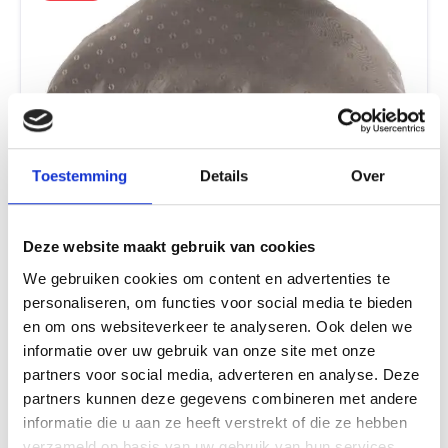
Toestemming
Details
Over
Outwell Soft Moon Pillow
Deze website maakt gebruik van cookies
22 x 11 x 12 cm , 235 g , Vulling: Polyester, Outwell heeft als
motto: Explore the outdoors. En dat is niet voor niks. Outwell
We gebruiken cookies om content en advertenties te
levert hoogwaardige kampeerspullen voor iedereen. Of je
nou kampeermeubelen zoekt of accessoires voor je
personaliseren, om functies voor social media te bieden
8,99*
14,99*
familietent, Outwell heeft het in zijn assortiment. Het merk is
en om ons websiteverkeer te analyseren. Ook delen we
innovatief en biedt gerichte oplossingen voor de fanatieke
informatie over uw gebruik van onze site met onze
kampeerder. Materiaal & afmetingen, Afmetingen, 22 x 11 x
12 cm, Materiaal vulling, Polyester, Lengte, 22 cm, Breedte, 11
partners voor social media, adverteren en analyse. Deze
33.37
%
cm, Hoogte, 12 cm, Productinformatie, Afmetingen inclusief
partners kunnen deze gegevens combineren met andere
verpakking, 26,6 x 13,6 x 12,6 cm (lxbxh), Gewicht, 235 g,
informatie die u aan ze heeft verstrekt of die ze hebben
Artikelnummer, 230033, Productspecificaties, Gewicht, 235
g, In de doos, Hoofdkussen, Model, Kleur, Grijs, Lengte, 22 cm,
verzameld op basis van uw gebruik van hun services.