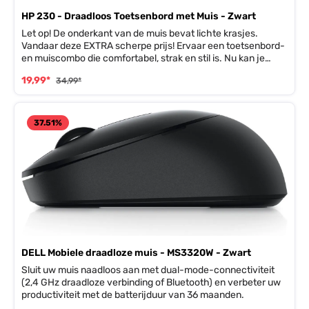
HP 230 - Draadloos Toetsenbord met Muis - Zwart
Let op! De onderkant van de muis bevat lichte krasjes.
Vandaar deze EXTRA scherpe prijs! Ervaar een toetsenbord-
en muiscombo die comfortabel, strak en stil is. Nu kan je
superefficiënt zijn zonder lawaai te maken. Bovendien blijf je
19,99*
34,99*
heel de dag productief met sneltoetsen op het toetsenbord
en batterijen die lang meegaan.De meegeleverde muis Heeft
een dpi tot 1600, waardoor je nauwkeurige muisbewegingen
kunt maken. Het toetsenbord gaat tot wel 16 maanden mee
37.51
%
en de muis tot 12 maanden, bij een volle batterij.Goed om te
weten: Het meegeleverde toetsenbord heeft een ISO layout
Twee jaar garantie.
DELL Mobiele draadloze muis - MS3320W - Zwart
Sluit uw muis naadloos aan met dual-mode-connectiviteit
(2,4 GHz draadloze verbinding of Bluetooth) en verbeter uw
productiviteit met de batterijduur van 36 maanden.