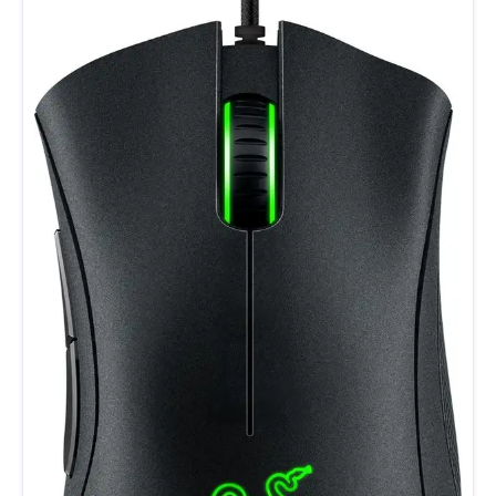
EAN0190780030578 KleurGoud Type muis
MuisvormNormaal Speciaal voor gamenNee Rechts- of
linkshandigRechtshandig en linkshandig Ergonomisch
ontworpenNee Verbinding VoedingstypeBatterij
Kabellengte0 m Draadloos bereik8 m Stroomvoorziening
Inclusief batterijenJa Aantal benodigde accu's/batterijen2
Accu/batterij codeAAA OplaadbaarNee Knoppen en
scrollwiel ScrollwielJa Horizontaal scrollenNee Aantal
knoppen2 Instelbare knoppenNee GewichtjesNee Sensor
dpi1200 Instelbare dpiNee Verlichting Type
verlichtingZonder verlichting Systeemvereisten Geschikt
voor besturingssysteemWindows SysteemeisenWindows 7,
8, 10, Mac OS 10.3 or later en Chrome OS. Garantie Reparatie
type Carry-in Overige kenmerken Aanbevolen voor
genreGeen gamemuis Aansturing muisOptisch Adres
verantwoordelijke marktdeelnemer in de EUKrijgsman 75,
1186 DR Amstelveen Bediening muisKnoppen Bluetooth Nee
CE markeringZichtbaar DraadloosJa DuimsteunNee E-
mailadres verantwoordelijke marktdeelnemer in de
EUnlstore.postsales@hp.com Fabrieksgarantie termijn 1 jaar
Game platformPC Indicator batterijniveauNee Instelbare
verlichtingNee Naam verantwoordelijke marktdeelnemer in
de EUHP Product breedte10.10 cm Product gewicht0.14 g
Product hoogte0.25 cm Product lengte0.60 cm Stille
muisNee Telefoonnummer verantwoordelijke