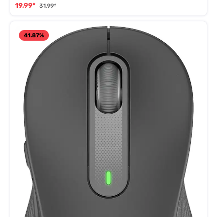
19,99*
31,99*
41.87
%