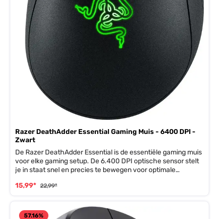
marktdeelnemer in de EU1347 721 3400 Uitzonderingen
fabrieksgarantie Schade Verpakking breedte162 mm
Verpakking hoogte58 mm Verpakking lengte188 mm
Verpakkingsgewicht10 g Werkt op glazen ondergrondJa EAN
EAN0190780030578
Razer DeathAdder Essential Gaming Muis - 6400 DPI -
Zwart
De Razer DeathAdder Essential is de essentiële gaming muis
voor elke gaming setup. De 6.400 DPI optische sensor stelt
je in staat snel en precies te bewegen voor optimale
controle, terwijl de ergonomische vorm het mogelijk maakt
15,99*
22,99*
urenlange gamesessies te houden. Daarnaast is de muis
duurzaam ontworpen, met 5 Hyperesponse knoppen die tot
10 miljoen kliks meegaan. Ware 6.400 DPI Optische Sensor
Voor snelle en precieze bewegingen Blijf altijd de controle
57.16
%