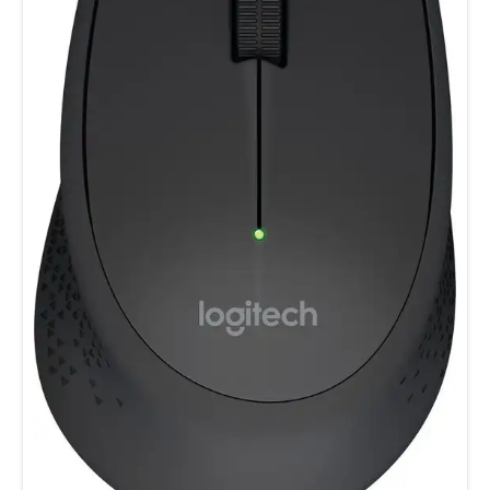
navigeer je in no time heen en weer. Duimpje omhoog!
Wegwerpbatterijen zijn verleden tijd. Deze muis heeft
een oplaadbare batterij die tot 3 maanden non-stop door
kan. En als je dan toch moet opladen, kun je gewoon
doorwerken. Werk met de snelheid en nauwkeurigheid die je
nodig hebt voor je werk, dankzij de snelheidskeuzeknop van
deze muis. Je kiest een snelheid tussen 800-2400 DPI,
afhankelijk van het soort werk dat je op dat moment wilt
doen.