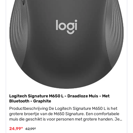
Logitech Signature M650 L - Draadloze Muis - Met
Bluetooth - Graphite
Productbeschrijving De Logitech Signature M650 L is het
grotere broertje van de M650 Signature. Een comfortabele
muis die geschikt is voor personen met grotere handen. Je
krijgt bij de muis een AA-batterij mee die bij normaal gebruik
24,99*
42,99*
twee jaar meegaat. Daarnaast is deze muis voor 65%