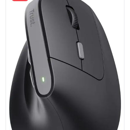
behouden. De Razer DeathAdder Essential bevat een ware
6.400 DPI Optische Sensor met een bewezen
prestatiegeschiedenis voor snelle en precieze bewegingen.
Deze geeft je vloeiende en naadloze controle tijdens
chaotische gevechten. Ergonomische vorm Om urenlang
comfortabel te gamen Blijf hoog presteren tijdens gaming
marathons. De ergonomische vorm past comfortabel in je
handen, zodat je in het heetst van de strijd altijd stabiel blijft
tijdens urenlange gaming sessies. Hoge duurzaamheid Een
gaming muis die lang meegaat De Razer DeathAdder
Essential is ontworpen voor hoge duurzaamheid om te
blijven presteren tijdens de meest intense gaming sessies.
De 5 Hyperesponse knoppen zijn getest tot 10 miljoen kliks
om te verzekeren dat jouw muis de langste adem heeft.
Ware 6.400 DPI optische sensor Tot 220 inches per seconde
(IPS) / 30 G versnelling Vijf afzonderlijk te programmeren
Hyperesponse knoppen Razer Mechanische Muis Switches
die 10 miljoen kliks mee gaan Voor gaming ontworpen
tactisch scrollwiel Ergonomisch rechtshandig ontwerp 1000
Hz ultrapolling Groene verlichting Afmetingen (bij
benadering): 127 mm lengte x 73 mm breedte x 43 mm
hoogte Gewicht (zonder kabel): 96 gram Kabellengte: 2,1
meter