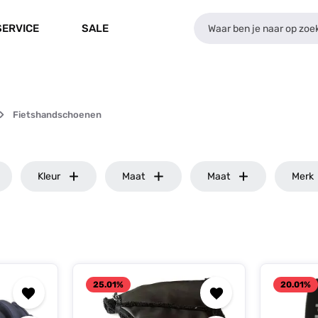
SERVICE
SALE
Fietshandschoenen
Kleur
Maat
Maat
Merk
25.01
%
20.01
%