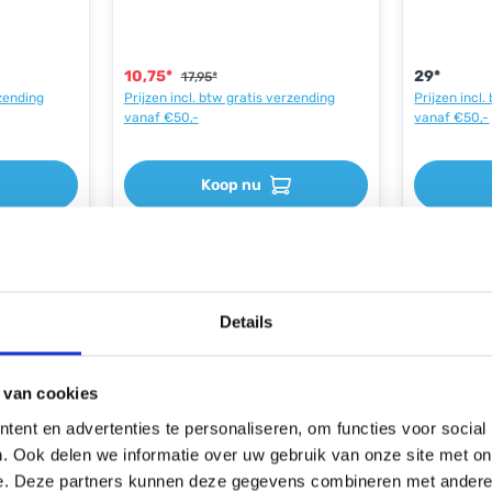
schuimvulli
turen
polsband, 
reflectere
nddicht en
fleece dui
conen
10,75*
29*
17,95*
ele pasvorm
rzending
Prijzen incl. btw gratis verzending
Prijzen incl
n Verlengde
vanaf €50,-
vanaf €50,-
ewicht
uren van 7
Koop nu
44.49
%
33.34
%
Details
 van cookies
ent en advertenties te personaliseren, om functies voor social
. Ook delen we informatie over uw gebruik van onze site met on
e. Deze partners kunnen deze gegevens combineren met andere i
 Women's