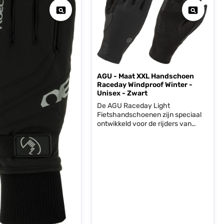
AGU - Maat XXL Handschoen
Raceday Windproof Winter -
Unisex - Zwart
De AGU Raceday Light
Fietshandschoenen zijn speciaal
ontwikkeld voor de rijders van
Team Jumbo Visma. De dunne
maar winddichte handschoen
zorgt voor de extra bescherming
van de handen tegen kou en een
kleine bui of opspattend water van
de weg. Waar je bij dikkere
fietshandschoenen meestal wat
minder gevoel hebt op het stuur, is
bij deze de padding weggelaten
zodat je de volle controle hebt
over de stuur. De grip stukje op de