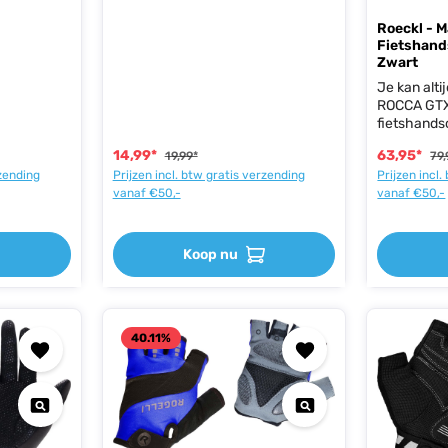
 en
- geen
Roeckl - M
vereist
Fietshand
Zwart
Je kan alti
ROCCA GTX 
fietshands
pasvorm. H
14,99*
63,95*
19,99*
79,
SLIM-FIT-
rzending
Prijzen incl. btw gratis verzending
Prijzen incl
ROECKL SP
vanaf €50,-
vanaf €50,-
waterbest
inzetstuk 
kan worden
een optima
Koop nu
gegarande
absoluut w
scoort met
vermogen d
Technologi
40.11
%
backhand. 
tegelijkert
DURASENSE
met ALL-W
handpalm z
gevoel van