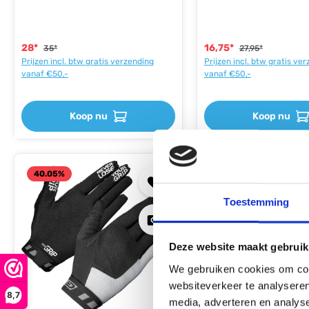
waterafstotend Dunne
Geschikt voor tempera
handschoen voor frissere dagen
tussen de 7 en 15
Ontwikkeld in samenwerking met
graden.Specificaties Wi
JumboVisma
ademend materiaal Sili
28*
16,75*
35*
27,95*
antislip grip Comfortab
Prijzen incl. btw gratis verzending
Prijzen incl. btw gratis ve
Reflecterende accente
vanaf €50,-
vanaf €50,-
polsband (4 cm) Lichtg
Geschikt voor temperat
tot 15 graden
Koop nu
Koop nu
40.05
%
30.99
%
Toestemming
Deze website maakt gebruik
We gebruiken cookies om cont
websiteverkeer te analyseren
8,7
media, adverteren en analys
GripGrab - Maat XS -