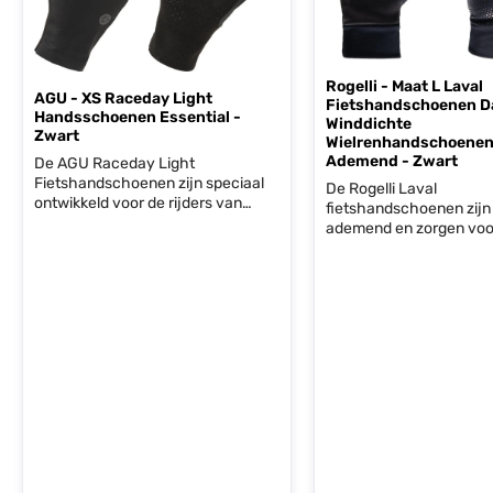
Rogelli - Maat L Laval
AGU - XS Raceday Light
Fietshandschoenen D
Handsschoenen Essential -
Winddichte
Zwart
Wielrenhandschoenen
Ademend - Zwart
De AGU Raceday Light
Fietshandschoenen zijn speciaal
De Rogelli Laval
ontwikkeld voor de rijders van
fietshandschoenen zijn
Team Jumbo Visma. De dunne
ademend en zorgen voo
maar winddichte handschoen
grip!De Rogelli handsch
zorgt voor de extra bescherming
gemaakt van winddicht
van de handen tegen kou en een
ademend materiaal. Dan
kleine bui of opspattend water van
siliconen antislip op de
de weg. Waar je bij dikkere
en vingers heb je optim
fietshandschoenen meestal wat
grip.Deze superlichte
minder gevoel hebt op het stuur, is
handschoenen hebben
bij deze de padding weggelaten
comfortabele, verlengd
zodat je de volle controle hebt
van 4 cm en plat gestik
over de stuur. De grip stukje op de
waardoor je geen last h
palm en vingers zorgen ervoor dat
irritaties. Bovendien zo
je altijd grip blijft hebben.
reflecterende accenten
Productspecificaties Winddicht en
zichtbaarheid in het do