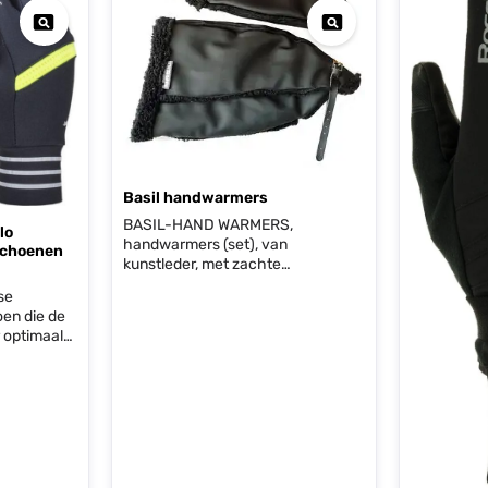
Basil handwarmers
BASIL-HAND WARMERS,
lo
handwarmers (set), van
schoenen
kunstleder, met zachte
binnenvoering, eenvoudige
se
bevestiging aan stuur dmv
en die de
klittenband en riempje, voldoende
 optimaal
ruimte voor stuurkabels en
ruik bij
knijpremmen, zwart/zwarte
binnenvoering, 50275
&
eid -
oor extra
ndelijk -