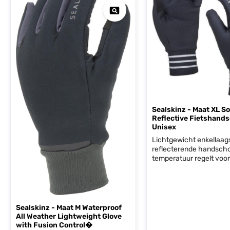
Sealskinz - Maat XL So
Reflective Fietshand
Unisex
Lichtgewicht enkellaag
reflecterende handscho
temperatuur regelt voor
comfort. Ideaal voor geb
koud en warm
weer.Vochtbeheersing 
lichtgewichtZichtbaarh
Reflecterende details v
Sealskinz - Maat M Waterproof
zichtbaarheid in het
All Weather Lightweight Glove
donkerTouchscreen-vrie
with Fusion Control�