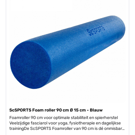
bergen✓ Oppompen en leeg laten lopen met bijgeleverd
rietjeYoga met een bal? Dan wel een bal van Tunturi! Bestel
hem vandaag nog.Overzicht specificaties• Gewicht: 170
gram• Kleur: blauw• Materiaal: vinyl• Ø: 25 cm• Inclusief
opblaasrietje
ScSPORTS Foam roller 90 cm Ø 15 cm - Blauw
Foamroller 90 cm voor optimale stabiliteit en spierherstel
Veelzijdige fasciarol voor yoga, fysiotherapie en dagelijkse
trainingDe ScSPORTS Foamroller van 90 cm is dé onmisbare
tool voor wie effectief wil werken aan balans, core stability