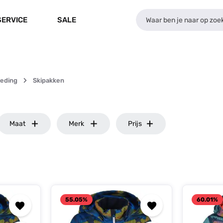
SERVICE
SALE
leding
Skipakken
Maat
Merk
Prijs
55.05
%
60.01
%