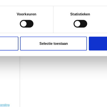
Warme isola
Voorkeuren
Statistieken
ki jas -
en. De
Selectie toestaan
an dit
 en
eit en
andacht
rpproces
roduct, wat
r zowel
en
t bevat
n.
 mm. Het
n goede
 en water.
bij aan de
rzending
 capuchon