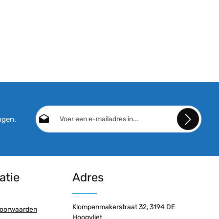
E-mailadres*
ngen.
Door doorgaan te selecteren, bevestigt u dat u
onze
gegevensbeschermingsinformatie
hebt
gelezen en onze
algemene voorwaarden
hebt
atie
Adres
geaccepteerd.
Klompenmakerstraat 32, 3194 DE
oorwaarden
Hoogvliet