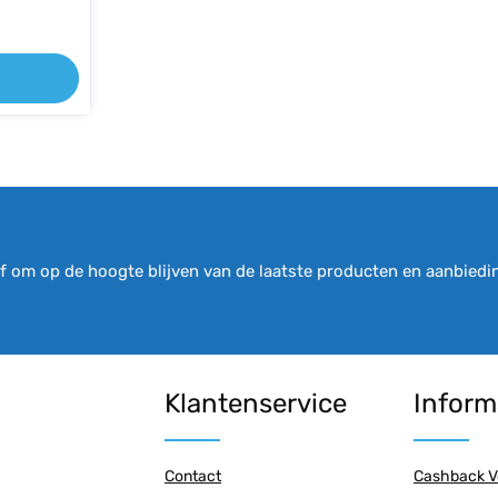
 is gemaakt
n van
evormde
 Elastische
rkant
e pasvorm.
omfort.
materiaal
s het
elfs bij
ele wind
 om op de hoogte blijven van de laatste producten en aanbiedi
t patroon
 een hand-
zakken met
gers aan
Zachte en
stelbare
Klantenservice
Inform
Contact
Cashback V