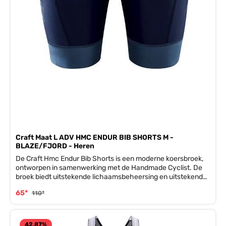
Craft Maat L ADV HMC ENDUR BIB SHORTS M -
BLAZE/FJORD - Heren
De Craft Hmc Endur Bib Shorts is een moderne koersbroek,
ontworpen in samenwerking met de Handmade Cyclist. De
broek biedt uitstekende lichaamsbeheersing en uitstekend
vochttransport. Gemaakt van gerecycled polyamide, bevat
65*
110*
een C2-pad en Mesh Superlight-bibconstructie voor actieve
koeling.
42.87
%