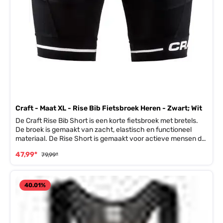
Craft - Maat XL - Rise Bib Fietsbroek Heren - Zwart; Wit
De Craft Rise Bib Short is een korte fietsbroek met bretels.
De broek is gemaakt van zacht, elastisch en functioneel
materiaal. De Rise Short is gemaakt voor actieve mensen die
recreatief op hun fiets rijden. De elastische en duurzame
47,99*
79,99*
stof houdt je droog en fris tijdens je hele fietstraining. De
zachte, voorgevormde taille zorgt voor een optimale
draagcomfort. De Infinity C4 Pad biedt ook veel comfort.
Bovendien houd de siliconenprint de short op zijn plaats.
40.01
%