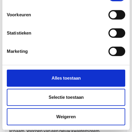
Voorkeuren
Statistieken
Marketing
Alles toestaan
Selectie toestaan
AGU Bibshort Essential Dames Fietsbroek - Maat S -
Zwart
Weigeren
Door de meerpandige constructie en het zeer soepele,
elastische Lycra materiaal sluit de broek optimaal om het
lichaam. Voorzien van een nieuw kwaliteitszeem.