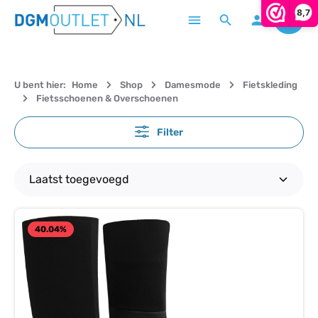
8,7
Winke
Ga naar de hoofdinhoud
U bent hier:
Home
Shop
Damesmode
Fietskleding
Fietsschoenen & Overschoenen
Filter
40.04
%