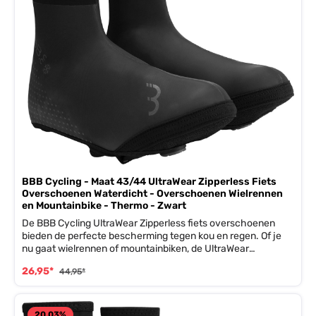
BBB Cycling - Maat 43/44 UltraWear Zipperless Fiets
Overschoenen Waterdicht - Overschoenen Wielrennen
en Mountainbike - Thermo - Zwart
De BBB Cycling UltraWear Zipperless fiets overschoenen
bieden de perfecte bescherming tegen kou en regen. Of je
nu gaat wielrennen of mountainbiken, de UltraWear
Zipperless zorgt er voor dat je voeten warm en droog
26,95*
44,95*
blijven.De UltraWear overschoen heeft een Neoskin
waterdichte buitenlaag en een 3 mm dikke neopreen
onderlaag. Dit maakt deze BBB overschoen flexibel, maar
toch warm en waterbestendig. Extra toegevoegde
20.03
%