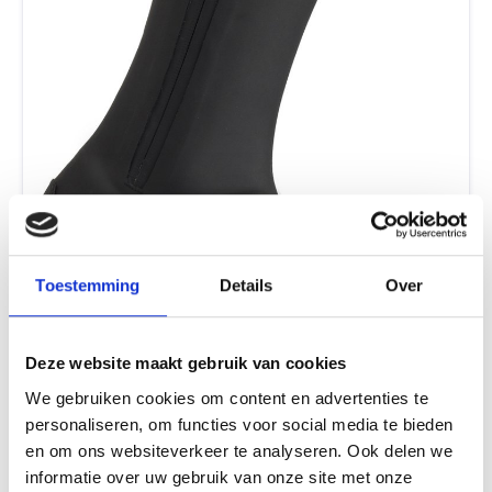
niet geschikt voor gebruik met mountainbikeschoenen,
trekkingschoenen en winterschoenen. Voor MTB-schoenen
is er de GripGrab Arctic X-versie, die speciaal werd
ontwikkeld voor dergelijke schoenen. Voor meer info over de
maten verwijzen we naar de maattabel in de
productafbeeldingen. Leveringsomvang: 1 paar GripGrab
Arctic-racefietsoverschoenen.
Toestemming
Details
Over
Deze website maakt gebruik van cookies
We gebruiken cookies om content en advertenties te
personaliseren, om functies voor social media te bieden
en om ons websiteverkeer te analyseren. Ook delen we
informatie over uw gebruik van onze site met onze
AGU - S - 38/39 - Raceday Zip Overschoenen Essential -