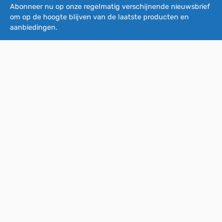
Abonneer nu op onze regelmatig verschijnende nieuwsbrief
om op de hoogte blijven van de laatste producten en
aanbiedingen.
E-mailadres*
Door doorgaan te selecteren, bevestigt u dat u onze
gegevensbeschermingsinformatie
hebt gelezen en onze
algemene voorwaarden
hebt geaccepteerd.
Vragen?
Klantenservice