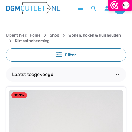
8,7
Winke
Ga naar de hoofdinhoud
U bent hier:
Home
Shop
Wonen, Koken & Huishouden
Klimaatbeheersing
Filter
15.1
%