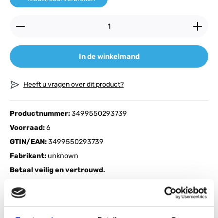
Producthoeveelheid: Voer de gewenste hoeveelheid
In de winkelmand
Heeft u vragen over dit product?
Productnummer:
3499550293739
Voorraad:
6
GTIN/EAN:
3499550293739
Fabrikant:
unknown
Betaal veilig en vertrouwd.
Beschrijving