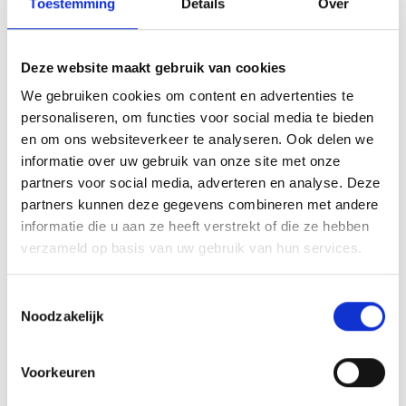
Toestemming
Details
Over
Oplaadbare Lithium-ion batterij voor Nintendo 3DS. Niet
geschikt voor 3DS XL. Kenmerken: 3.7V 1300mAh,
Inclusief batterijd…
Meer
Deze website maakt gebruik van cookies
We gebruiken cookies om content en advertenties te
personaliseren, om functies voor social media te bieden
en om ons websiteverkeer te analyseren. Ook delen we
informatie over uw gebruik van onze site met onze
partners voor social media, adverteren en analyse. Deze
partners kunnen deze gegevens combineren met andere
Productgalerij overslaan
Klanten bekeken ook
informatie die u aan ze heeft verstrekt of die ze hebben
verzameld op basis van uw gebruik van hun services.
57.22
%
Toestemmingsselectie
Noodzakelijk
Voorkeuren