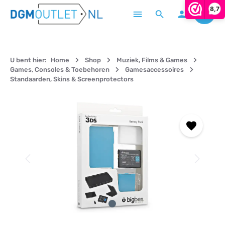
8,7
Winke
Ga naar de hoofdinhoud
U bent hier:
Home
Shop
Muziek, Films & Games
Games, Consoles & Toebehoren
Gamesaccessoires
Standaarden, Skins & Screenprotectors
Afbeeldingengalerij overslaan