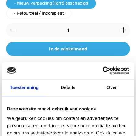
- Nieuw, verpakking (licht) beschadigd
- Retourdeal / Incompleet
Producthoeveelheid: Voer de gewenste hoeveelheid
In de winkelmand
Heeft u vragen over dit product?
Productnummer:
AS8720689008068
Toestemming
Details
Over
Voorraad:
13
GTIN/EAN:
8720689008068
Deze website maakt gebruik van cookies
Fabrikant:
Philips
We gebruiken cookies om content en advertenties te
Betaal veilig en vertrouwd.
personaliseren, om functies voor social media te bieden
en om ons websiteverkeer te analyseren. Ook delen we