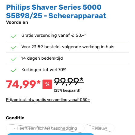
Philips Shaver Series 5000
S5898/25 - Scheerapparaat
Voordelen
Gratis verzending vanaf € 50,-*
Voor 23:59 besteld, volgende werkdag in huis
14 dagen bedenktijd
Kortingen tot wel 70%
99,99*
74,99*
%
(25% bespaard)
Prijzen incl. btw gratis verzending vanaf €50,-
Selecteer
Conditie
- Heeft een (lichte) beschadiging
- Nieuw
(Deze optie is momenteel niet beschikbaar.)
(Deze optie is momen