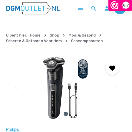
8,7
Winke
Ga naar de hoofdinhoud
U bent hier:
Home
Shop
Mooi & Gezond
Scheren & Ontharen Voor Hem
Scheerapparaten
Afbeeldingengalerij overslaan
Philips