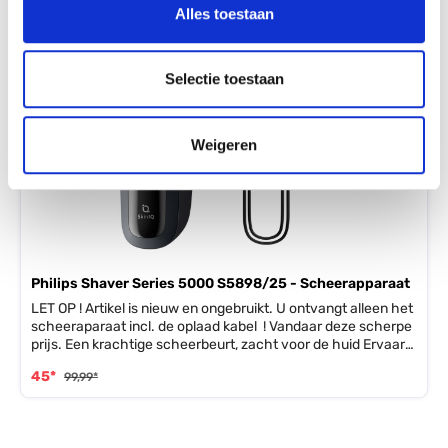
Alles toestaan
Selectie toestaan
Weigeren
Philips Shaver Series 5000 S5898/25 - Scheerapparaat
LET OP ! Artikel is nieuw en ongebruikt. U ontvangt alleen het
scheeraparaat incl. de oplaad kabel ! Vandaar deze scherpe
prijs. Een krachtige scheerbeurt, zacht voor de huid Ervaar
een snelle en krachtige scheerbeurt met de Philips Shaver
45*
99,99*
S5000, dankzij de zelfslijpende mesjes en de verbeterde
Power Adapt-sensor die de haardichtheid 250x per seconde
leest en de snelheid van het scheren hierop aanpast.
Belangrijkste voordelen Een glad scheerresultaatErvaar een