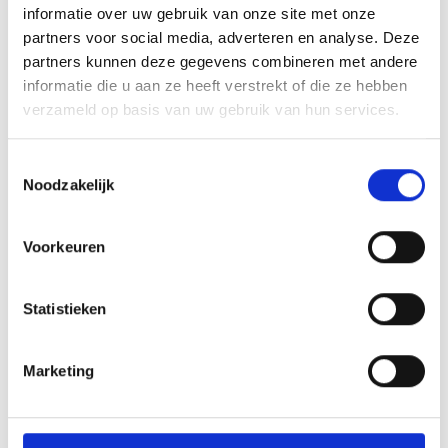
informatie over uw gebruik van onze site met onze
Beschrijving
partners voor social media, adverteren en analyse. Deze
partners kunnen deze gegevens combineren met andere
Een krachtige scheerbeurt, zacht voor de huid Ervaar een
informatie die u aan ze heeft verstrekt of die ze hebben
snelle en krachtige scheerbeurt met de Philips Shaver
verzameld op basis van uw gebruik van hun services.
S5000, dankzi…
Meer
Toestemmingsselectie
Noodzakelijk
Voorkeuren
Productgalerij overslaan
Klanten bekeken ook
Statistieken
55
%
Marketing