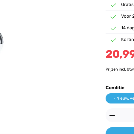
Gratis
Voor 
14 da
Korti
20,9
Prijzen incl. bt
Selecteer
Conditie
- Nieuw, v
Producth