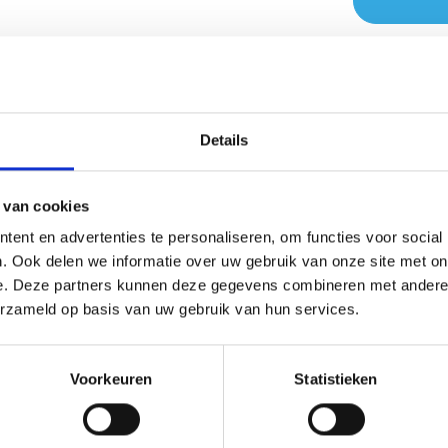
Heeft u vr
Productnum
Details
Voorraad:
2
GTIN/EAN:
4
 van cookies
Fabrikant:
Tr
ent en advertenties te personaliseren, om functies voor social
Betaal veili
. Ook delen we informatie over uw gebruik van onze site met on
e. Deze partners kunnen deze gegevens combineren met andere i
erzameld op basis van uw gebruik van hun services.
on, Glas, Transparant helder, Armatuur: Me
Voorkeuren
Statistieken
van ambachtelijk geproduceerd glas met een fraaie zilverkleurig
oeilamp van de uitvinder Edison en draagt bij aan een sfeervolle
maakt voor verschillende typen energie zuinige lichtbronnen.Alg