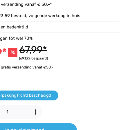
 verzending vanaf € 50,-*
23:59 besteld, volgende werkdag in huis
gen bedenktijd
ngen tot wel 70%
67,99*
9*
%
(69.13% bespaard)
w gratis verzending vanaf €50,-
erpakking (licht) beschadigd
oeveelheid: Voer de gewenste hoeveelhei