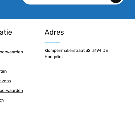
Door doorgaan te selecteren, bevestigt u dat u
onze
gegevensbeschermingsinformatie
hebt
gelezen en onze
algemene voorwaarden
hebt
atie
Adres
geaccepteerd.
Klompenmakerstraat 32, 3194 DE
oorwaarden
Hoogvliet
oten
gevens
oorwaarden
icy