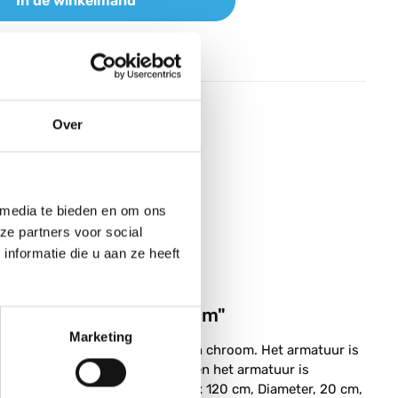
In de winkelmand
agen over dit product?
mer:
AS4017807244434
Over
017807244434
io leuchten
 media te bieden en om ons
g en vertrouwd.
ze partners voor social
nformatie die u aan ze heeft
taal, :20,0cm, H:120,0cm"
Marketing
e coating en metalen afwerking in chroom. Het armatuur is
 ambiance. De diameter is 20 cm en het armatuur is
emeenAfmetingen lxbxh, 20 x 20 x 120 cm, Diameter, 20 cm,