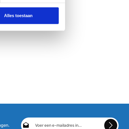
, :20,0CM, H:120,0CM"
Alles toestaan
E-mailadres*
ngen.