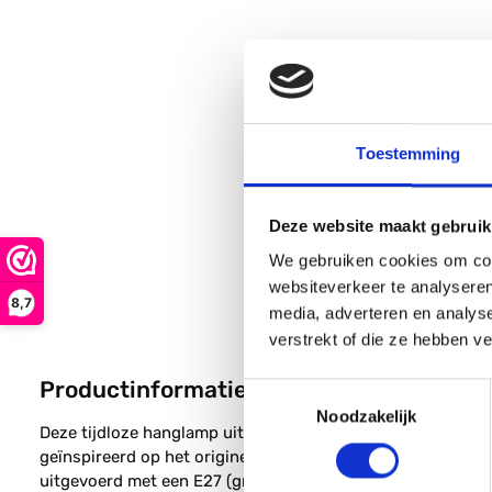
Toestemming
Deze website maakt gebruik
We gebruiken cookies om cont
websiteverkeer te analyseren
8,7
media, adverteren en analys
verstrekt of die ze hebben v
Productinformatie "TRIO, Hanglamp, Edis
Toestemmingsselectie
Noodzakelijk
Deze tijdloze hanglamp uit de Edison serie is vervaardigd 
geïnspireerd op het originele model van de traditionele gl
uitgevoerd met een E27 (grote) fitting, wat het geschikt 