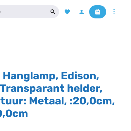
Je hebt 0 items op je verlanglijstje
Winkelwagentje 
 Hanglamp, Edison,
 Transparant helder,
uur: Metaal, :20,0cm,
0,0cm