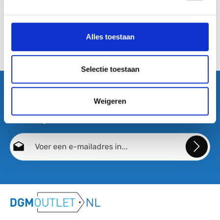
Alles toestaan
Selectie toestaan
Abonneer nu op onze regelmatig verschijnende nieuwsbrief
Weigeren
om op de hoogte blijven van de laatste producten en
aanbiedingen.
E-mailadres*
Door doorgaan te selecteren, bevestigt u dat u onze
gegevensbeschermingsinformatie
hebt gelezen en onze
algemene voorwaarden
hebt geaccepteerd.