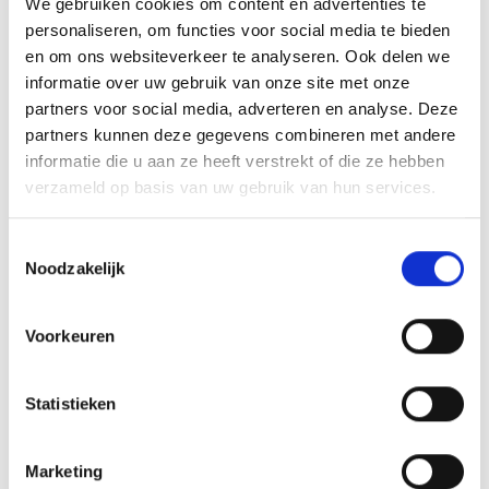
We gebruiken cookies om content en advertenties te
- Nieuw, seal verbroken
(Deze optie is momenteel niet beschikbaar.)
personaliseren, om functies voor social media te bieden
Heeft u vragen over dit product?
en om ons websiteverkeer te analyseren. Ook delen we
informatie over uw gebruik van onze site met onze
partners voor social media, adverteren en analyse. Deze
Productnummer:
6943279406262
partners kunnen deze gegevens combineren met andere
GTIN/EAN:
6943279406262
informatie die u aan ze heeft verstrekt of die ze hebben
Fabrikant:
unknown
verzameld op basis van uw gebruik van hun services.
Betaal veilig en vertrouwd.
Toestemmingsselectie
Noodzakelijk
Beschrijving
Voorkeuren
Multimediaddiction Het 5 HD scherm met de AMOLED
technologie zal u overdonderen! Gaming, streaming, video:
met de 1,5 GHz Oc…
Meer
Statistieken
Marketing