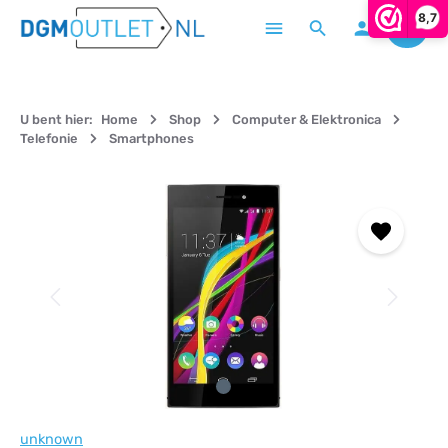
8,7
Winke
Ga naar de hoofdinhoud
U bent hier:
Home
Shop
Computer & Elektronica
Telefonie
Smartphones
Afbeeldingengalerij overslaan
unknown