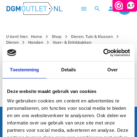
8,7
Winke
Ga naar de hoofdinhoud
U bent hier:
Home
Shop
Dieren, Tuin & Klussen
Dieren
Honden
Voer- & Drinkbakken
Filter
Toestemming
Details
Over
Geen producten gevonden.
Deze website maakt gebruik van cookies
We gebruiken cookies om content en advertenties te
personaliseren, om functies voor social media te bieden
en om ons websiteverkeer te analyseren. Ook delen we
informatie over uw gebruik van onze site met onze
Abonneer nu op onze regelmatig verschijnende nieuwsbrief
partners voor social media, adverteren en analyse. Deze
om op de hoogte blijven van de laatste producten en