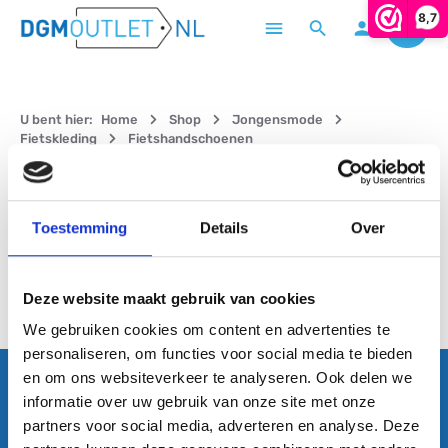
8,7
Winke
Ga naar de hoofdinhoud
U bent hier:
Home
Shop
Jongensmode
Fietskleding
Fietshandschoenen
Filter
Toestemming
Details
Over
Geen producten gevonden.
Deze website maakt gebruik van cookies
We gebruiken cookies om content en advertenties te
personaliseren, om functies voor social media te bieden
en om ons websiteverkeer te analyseren. Ook delen we
informatie over uw gebruik van onze site met onze
Abonneer nu op onze regelmatig verschijnende nieuwsbrief
partners voor social media, adverteren en analyse. Deze
om op de hoogte blijven van de laatste producten en