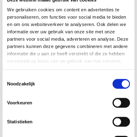
Selecteer
Conditie
We gebruiken cookies om content en advertenties te
personaliseren, om functies voor social media te bieden
- Nieuw, seal verbroken
(Deze optie is momenteel niet beschikbaar.)
en om ons websiteverkeer te analyseren. Ook delen we
informatie over uw gebruik van onze site met onze
Heeft u vragen over dit product?
partners voor social media, adverteren en analyse. Deze
partners kunnen deze gegevens combineren met andere
Productnummer:
8716184059872
informatie die u aan ze heeft verstrekt of die ze hebben
GTIN/EAN:
8716184059872
verzameld op basis van uw gebruik van hun services.
Fabrikant:
unknown
Betaal veilig en vertrouwd.
Toestemmingsselectie
Noodzakelijk
Voorkeuren
Beschrijving
Universele afstandsbediening, Vervangt 1 op 1 uw huidige
Panasonic Afstandsbediening. 100% geschikt voor alle
Statistieken
Panasonic mode…
Meer