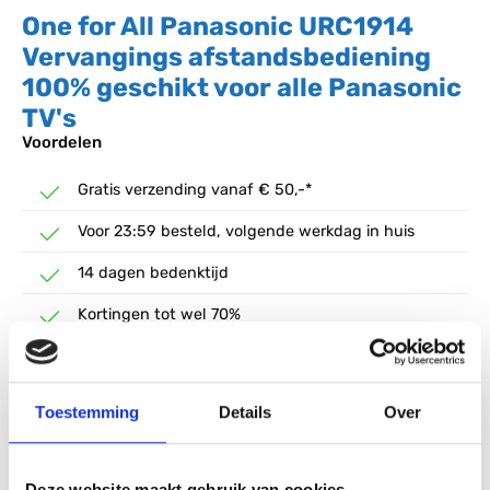
One for All Panasonic URC1914
Vervangings afstandsbediening
100% geschikt voor alle Panasonic
TV's
Voordelen
Gratis verzending vanaf € 50,-*
Voor 23:59 besteld, volgende werkdag in huis
14 dagen bedenktijd
Kortingen tot wel 70%
24,99*
16,99*
%
(32.01% bespaard)
Toestemming
Details
Over
Prijzen incl. btw gratis verzending vanaf €50,-
Niet langer beschikbaar
Deze website maakt gebruik van cookies