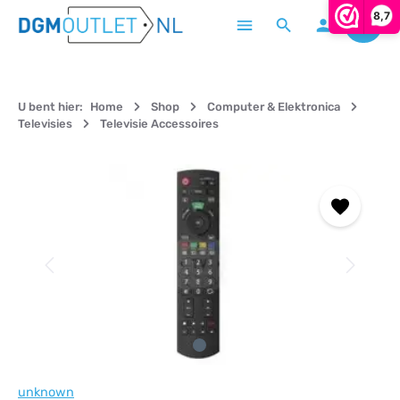
8,7
Winke
Ga naar de hoofdinhoud
U bent hier:
Home
Shop
Computer & Elektronica
Televisies
Televisie Accessoires
Afbeeldingengalerij overslaan
unknown