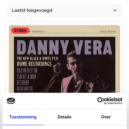
37.52
%
Toestemming
Details
Over