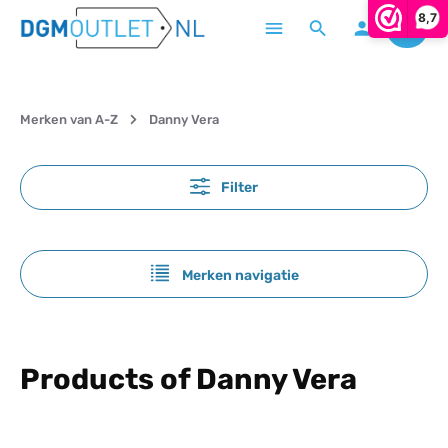
8,7
Winke
Ga naar de hoofdinhoud
Merken van A-Z
Danny Vera
Filter
Merken navigatie
Products of Danny Vera