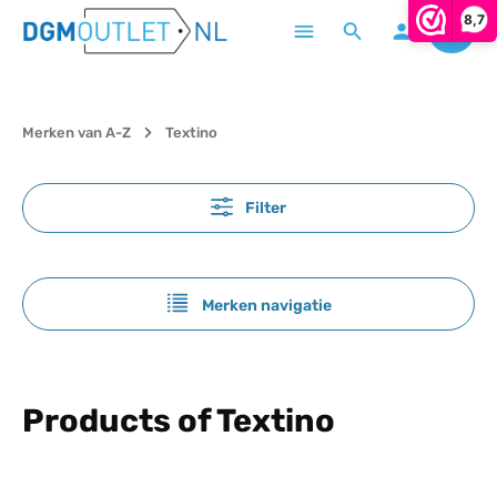
8,7
Winke
Ga naar de hoofdinhoud
Merken van A-Z
Textino
Filter
Merken navigatie
Products of Textino