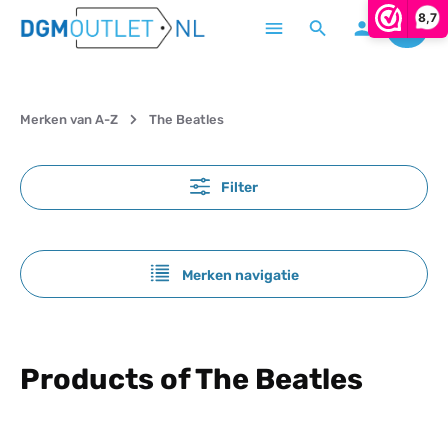
8,7
Winke
Ga naar de hoofdinhoud
Merken van A-Z
The Beatles
Filter
Merken navigatie
Products of The Beatles