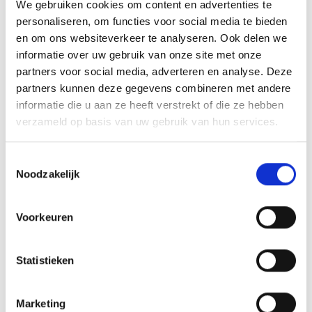
We gebruiken cookies om content en advertenties te
personaliseren, om functies voor social media te bieden
en om ons websiteverkeer te analyseren. Ook delen we
informatie over uw gebruik van onze site met onze
partners voor social media, adverteren en analyse. Deze
partners kunnen deze gegevens combineren met andere
informatie die u aan ze heeft verstrekt of die ze hebben
verzameld op basis van uw gebruik van hun services.
The Beatles - Let It Be (LP)
Toestemmingsselectie
LP Nieuw in de sealing. Kaft heeft een beschadiging aan de
Noodzakelijk
bovenrugHeruitgave van het originele album van The
Beatles uit 1970 LP Standard Edition 1 plaat Engels oktober
2021 Productbeschrijving Vinyl uitgave van de 2021 stereo
24,99*
34,99*
mix van Let It Be Tracklist Plaat 1. The Beatles - Two of Us
Voorkeuren
2. The Beatles - Dig a Pony 3. The Beatles - Across the
Universe 4. The Beatles - I Me Mine 5. The Beatles - Dig It
6. The Beatles - Let It Be 7. The Beatles - Maggie Mae 8. The
24.33
%
Statistieken
Beatles - I've Got a Feeling 9. The Beatles - One After 909
10. The Beatles - The Long and Winding Road 11. The Beatles
- For You Blue 12. The Beatles - Get Back
Marketing