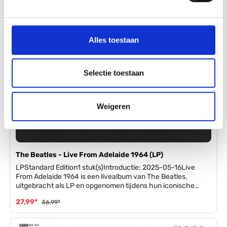
Alles toestaan
Selectie toestaan
Weigeren
The Beatles - Live From Adelaide 1964 (LP)
LPStandard Edition1 stuk(s)Introductie: 2025-05-16Live
From Adelaide 1964 is een livealbum van The Beatles,
uitgebracht als LP en opgenomen tijdens hun iconische
concert in Adelaide. Dit album behoort duidelijk tot het genre
27,99*
36,99*
pop en rock, meer specifiek de rock-‘n-roll en beatmuziek
waarmee The Beatles wereldwijd beroemd werden. Het
biedt een rauw, energiek beeld van de band aan het begin